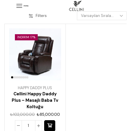
menu
Filters
İNDIRIM 17%
HAPPY DADDY PLUS
Cellini Happy Daddy
Plus – Masajlı Baba Tv
Koltuğu
₺
102,000.00
₺
85,000.00