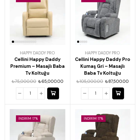
HAPPY DADDY PRO
HAPPY DADDY PRO
Cellini Happy Daddy
Cellini Happy Daddy Pro
Premium – Masajlı Baba
Kumaş Gri – Masajlı
Tv Koltuğu
Baba Tv Koltuğu
₺
75,000.00
₺
65,000.00
₺
105,000.00
₺
87,500.00
İNDIRIM 17%
İNDIRIM 17%