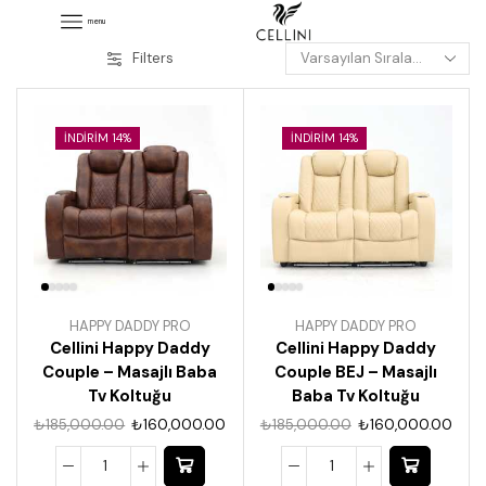
menu
Filters
İNDIRIM 14%
İNDIRIM 14%
HAPPY DADDY PRO
HAPPY DADDY PRO
Cellini Happy Daddy
Cellini Happy Daddy
Couple – Masajlı Baba
Couple BEJ – Masajlı
Tv Koltuğu
Baba Tv Koltuğu
₺
185,000.00
₺
160,000.00
₺
185,000.00
₺
160,000.00