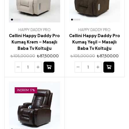
HAPPY DADDY PRO
HAPPY DADDY PRO
Cellini Happy Daddy Pro
Cellini Happy Daddy Pro
Kumaş Krem – Masajlı
Kumaş Yeşil – Masajlı
Baba Tv Koltuğu
Baba Tv Koltuğu
₺
105,000.00
₺
87,500.00
₺
105,000.00
₺
87,500.00
İNDIRIM 17%