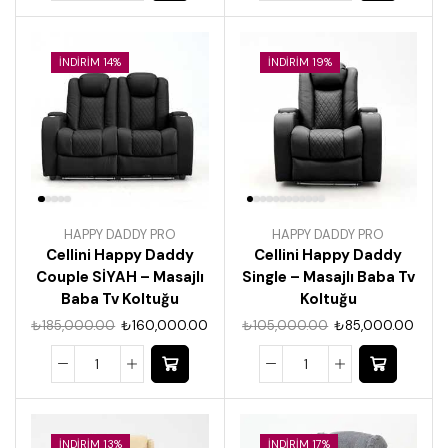
İNDIRIM 14%
İNDIRIM 19%
HAPPY DADDY PRO
HAPPY DADDY PRO
Cellini Happy Daddy
Cellini Happy Daddy
Couple SİYAH – Masajlı
Single – Masajlı Baba Tv
Baba Tv Koltuğu
Koltuğu
₺
185,000.00
₺
160,000.00
₺
105,000.00
₺
85,000.00
İNDIRIM 13%
İNDIRIM 17%