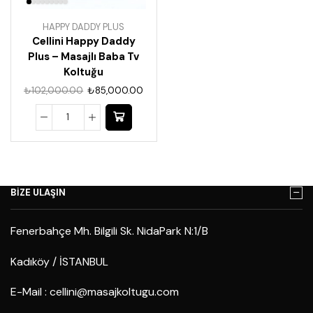
HAPPY DADDY PLUS
Cellini Happy Daddy
Plus – Masajlı Baba Tv
Koltuğu
₺
102,000.00
₺
85,000.00
BİZE ULAŞIN
Fenerbahçe Mh. Bilgili Sk. NidaPark N:1/B
Kadıköy / İSTANBUL
E-Mail :
cellini@masajkoltugu.com