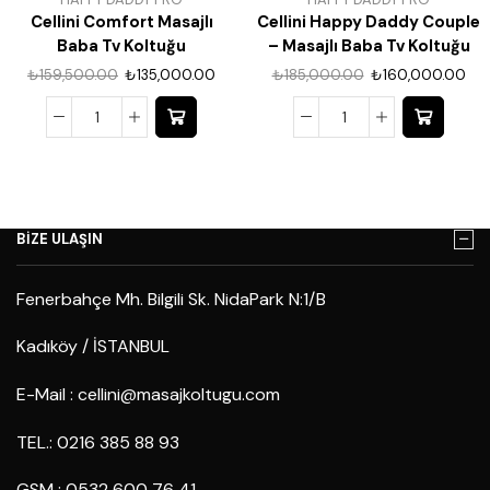
Cellini Comfort Masajlı
Cellini Happy Daddy Couple
Baba Tv Koltuğu
– Masajlı Baba Tv Koltuğu
₺
159,500.00
₺
135,000.00
₺
185,000.00
₺
160,000.00
BİZE ULAŞIN
Fenerbahçe Mh. Bilgili Sk. NidaPark N:1/B
Kadıköy / İSTANBUL
E-Mail :
cellini@masajkoltugu.com
TEL.: 0216 385 88 93
GSM : 0532 600 76 41