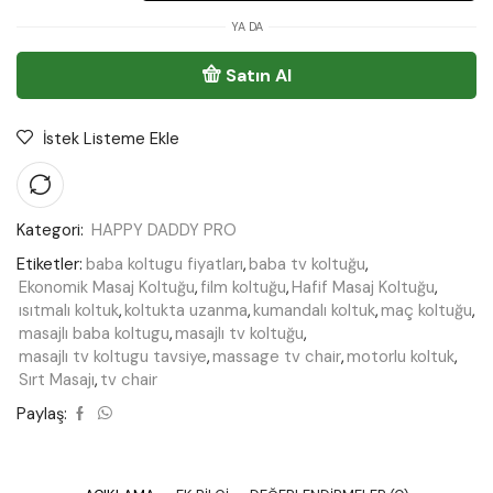
YA DA
Satın Al
İstek Listeme Ekle
Kategori:
HAPPY DADDY PRO
Etiketler:
baba koltugu fiyatları
,
baba tv koltuğu
,
Ekonomik Masaj Koltuğu
,
film koltuğu
,
Hafif Masaj Koltuğu
,
ısıtmalı koltuk
,
koltukta uzanma
,
kumandalı koltuk
,
maç koltuğu
,
masajlı baba koltugu
,
masajlı tv koltuğu
,
masajlı tv koltugu tavsiye
,
massage tv chair
,
motorlu koltuk
,
Sırt Masajı
,
tv chair
Paylaş: