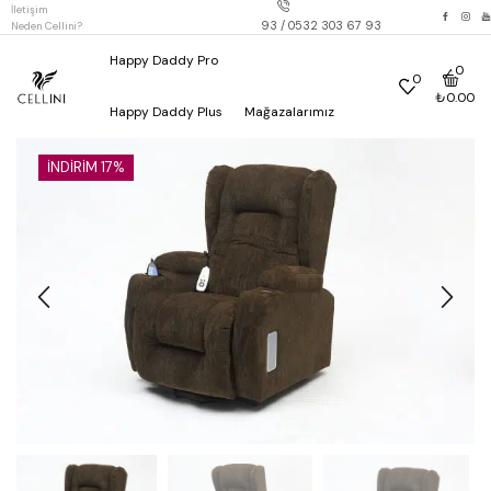
İletişim
info@cellini.com.tr
0216 385 88 93 / 0532 303 67 93
Neden Cellini?
Happy Daddy Pro
0
0
₺
0.00
Happy Daddy Plus
Mağazalarımız
İNDIRIM 17%