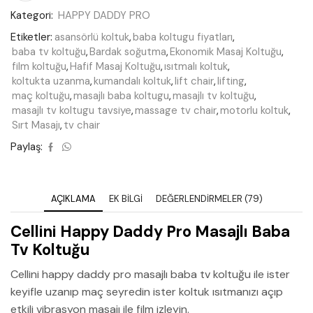
Kategori:
HAPPY DADDY PRO
Etiketler:
asansörlü koltuk
,
baba koltugu fiyatları
,
baba tv koltuğu
,
Bardak soğutma
,
Ekonomik Masaj Koltuğu
,
film koltuğu
,
Hafif Masaj Koltuğu
,
ısıtmalı koltuk
,
koltukta uzanma
,
kumandalı koltuk
,
lift chair
,
lifting
,
maç koltuğu
,
masajlı baba koltugu
,
masajlı tv koltuğu
,
masajlı tv koltugu tavsiye
,
massage tv chair
,
motorlu koltuk
,
Sırt Masajı
,
tv chair
Paylaş:
AÇIKLAMA
EK BILGI
DEĞERLENDIRMELER (79)
Cellini Happy Daddy Pro Masajlı Baba
Tv Koltuğu
Cellini happy daddy pro masajlı baba tv koltuğu ile ister
keyifle uzanıp maç seyredin ister koltuk ısıtmanızı açıp
etkili vibrasyon masajı ile film izleyin.