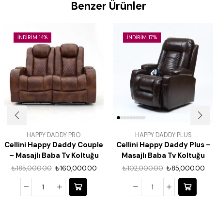
Benzer Ürünler
İNDIRIM 14%
İNDIRIM 17%
HAPPY DADDY PRO
HAPPY DADDY PLUS
Cellini Happy Daddy Couple
Cellini Happy Daddy Plus –
– Masajlı Baba Tv Koltuğu
Masajlı Baba Tv Koltuğu
₺
185,000.00
₺
160,000.00
₺
102,000.00
₺
85,000.00