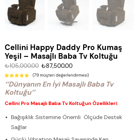
Cellini Happy Daddy Pro Kumaş
Yeşil – Masajlı Baba Tv Koltuğu
₺
105,000.00
₺
87,500.00
(
79
müşteri değerlendirmesi)
‘’Dünyanın En İyi Masajlı Baba Tv
Koltuğu’’
Cellini Pro Masajlı Baba Tv Koltuğun Özellikleri:
Bağışıklık Sistemine Önemli
Ölçüde Destek
Sağlar
Güçlü Vibration Masajı Sayesinde Kan